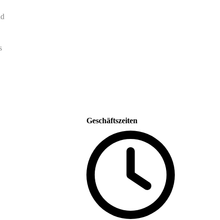
nd
50-jahre-ausbildung_logo-
04
s
Baugewerken-Innung - 2
Geschäftszeiten