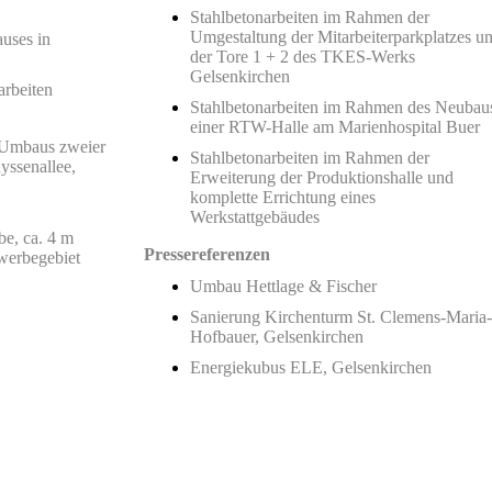
Stahlbetonarbeiten im Rahmen der
Umgestaltung der Mitarbeiterparkplatzes u
uses in
der Tore 1 + 2 des TKES-Werks
Gelsenkirchen
rbeiten
Stahlbetonarbeiten im Rahmen des Neubau
einer RTW-Halle am Marienhospital Buer
 Umbaus zweier
Stahlbetonarbeiten im Rahmen der
ssenallee,
Erweiterung der Produktionshalle und
komplette Errichtung eines
Werkstattgebäudes
be, ca. 4 m
Pressereferenzen
werbegebiet
Umbau Hettlage & Fischer
Sanierung Kirchenturm St. Clemens-Maria-
Hofbauer, Gelsenkirchen
Energiekubus ELE, Gelsenkirchen