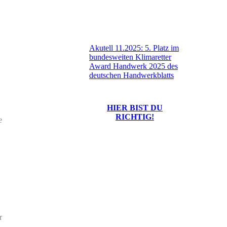
Akutell 11.2025: 5. Platz im
bundesweiten Klimaretter
Award Handwerk 2025 des
deutschen Handwerkblatts
Praktikumswoche
H
IER BIST DU
RICHTIG!
e
001_1
004
009_5
r