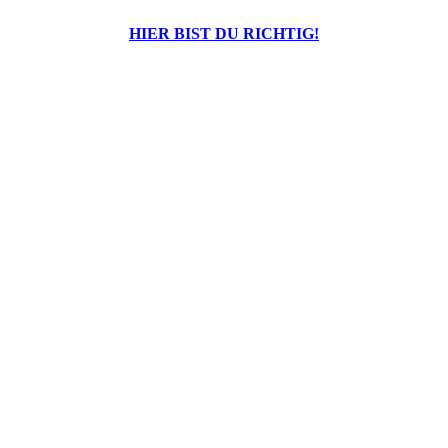
Praktikumswoche
H
IER BIST DU RICHTIG!
001_1
004
009_5
DSC01497
DSC01504
DSC01519
DSC01954
DSC02308
IMG_7890