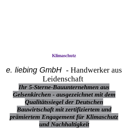
Klimaschutz
e. liebing
GmbH
- Handwerker aus
Leidenschaft
Ihr 5-Sterne-Bauunternehmen aus
Gelsenkirchen - ausgezeichnet
mit dem
Qualitätssiegel d
er Deutschen
Bauwirtschaft mit zertifiziertem und
prämiertem Engagement für Klimaschutz
und Nachhaltigkeit