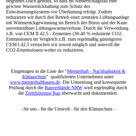
begrüntes Dach genutzt, so dass im Niederschlagsfall eine
gewisse Wasserrückhaltung zum Schutz des
Entwässerungssystems vor Überlastung erfolgt. Zudem
reduzieren wir durch den Betrieb einer zentralen Lüftungsanlage
mit Wärmerückgewinnung im Bereich des Büros und der Kaue
unvermeidbare Lüftungswärmeverluste. Durch die Verwendung
z.B. von CEM II 42,5 - Zementen (30-40 % reduzierte CO2-
Emmissionen im Vergleich z.B. zum regelmäßig günstigeren
CEM I 42,5 versuchen wir soweit möglich und sinnvoll die
CO2-Emmissionen weiter zu reduzieren.
Eingetragen in die Liste der "
Meisterhaft - Nachhaltigkeit &
Klimaschutz
" qualifizierten Unternehmen unter
www.meisterhaftbauen.de
. Die Umsetzung und konsequente
Prüfung durch die
Bauverbände NRW
wird regelmäßig durch
die
Zertifizierung Bau
überwacht und dokumentiert.
- für uns - für die Umwelt - für den Klimaschutz -