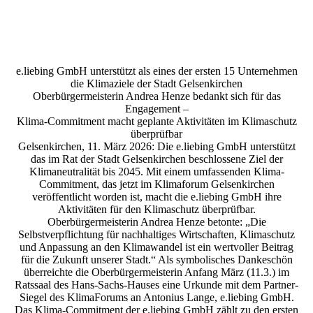
Klima_69
e.liebing GmbH unterstützt als eines der ersten 15 Unternehmen
die Klimaziele der Stadt Gelsenkirchen
Oberbürgermeisterin Andrea Henze bedankt sich für das
Engagement –
Klima-Commitment macht geplante Aktivitäten im Klimaschutz
überprüfbar
Gelsenkirchen, 11. März 2026: Die e.liebing GmbH unterstützt
das im Rat der Stadt Gelsenkirchen beschlossene Ziel der
Klimaneutralität bis 2045. Mit einem umfassenden Klima-
Commitment, das jetzt im Klimaforum Gelsenkirchen
veröffentlicht worden ist, macht die e.liebing GmbH ihre
Aktivitäten für den Klimaschutz überprüfbar.
Oberbürgermeisterin Andrea Henze betonte: „Die
Selbstverpflichtung für nachhaltiges Wirtschaften, Klimaschutz
und Anpassung an den Klimawandel ist ein wertvoller Beitrag
für die Zukunft unserer Stadt.“ Als symbolisches Dankeschön
überreichte die Oberbürgermeisterin Anfang März (11.3.) im
Ratssaal des Hans-Sachs-Hauses eine Urkunde mit dem Partner-
Siegel des KlimaForums an Antonius Lange, e.liebing GmbH.
Das Klima-Commitment der e.liebing GmbH zählt zu den ersten