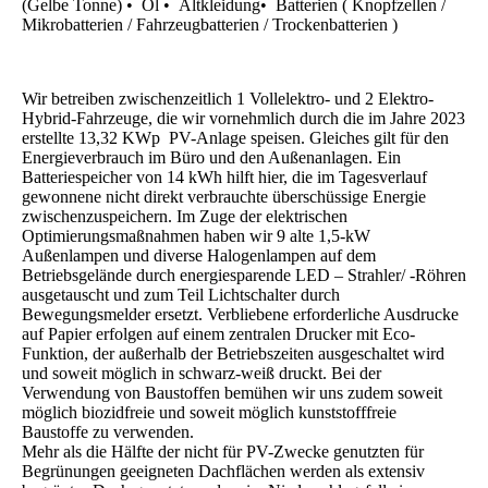
(Gelbe Tonne) • Öl • Altkleidung• Batterien ( Knopfzellen /
Mikrobatterien / Fahrzeugbatterien / Trockenbatterien )
Wir betreiben zwischenzeitlich 1 Vollelektro- und 2 Elektro-
Hybrid-Fahrzeuge, die wir vornehmlich durch die im Jahre 2023
erstellte 13,32 KWp PV-Anlage speisen. Gleiches gilt für den
Energieverbrauch im Büro und den Außenanlagen. Ein
Batteriespeicher von 14 kWh hilft hier, die im Tagesverlauf
gewonnene nicht direkt verbrauchte überschüssige Energie
zwischenzuspeichern. Im Zuge der elektrischen
Optimierungsmaßnahmen haben wir 9 alte 1,5-kW
Außenlampen und diverse Halogenlampen auf dem
Betriebsgelände durch energiesparende LED – Strahler/ -Röhren
ausgetauscht und zum Teil Lichtschalter durch
Bewegungsmelder ersetzt. Verbliebene erforderliche Ausdrucke
auf Papier erfolgen auf einem zentralen Drucker mit Eco-
Funktion, der außerhalb der Betriebszeiten ausgeschaltet wird
und soweit möglich in schwarz-weiß druckt. Bei der
Verwendung von Baustoffen bemühen wir uns zudem soweit
möglich biozidfreie und soweit möglich kunststofffreie
Baustoffe zu verwenden.
Mehr als die Hälfte der nicht für PV-Zwecke genutzten für
Begrünungen geeigneten Dachflächen werden als extensiv